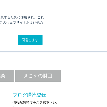
オンライン簡易聴力チェック
カタログ
問い合わせ
を収集するために使用され、これ
このウェブサイトおよび他の
.BLOG
同意します
。
験談
きこえの財団
ブログ購読登録
情報配信頻度をご選択下さい。