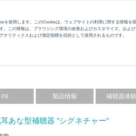
け
スターキーについて
対応スマホ一覧
使い方動画
ブログ
補聴器とは？
製品情報
取扱店舗検索
よくあるご質問
お
kieを使用します。このCookieは、ウェブサイトの利用に関する情報
す。この情報は、ブラウジング環境の改善およびカスタマイズ、および
アナリティクスおよび測定指標を目的として使用されるものです。
 Better.Live Better
ターキーから補聴器・難聴について生活に活かせる情報をお届けします
PR
製品情報
補聴器体
耳あな型補聴器 ”シグネチャー”
0:00