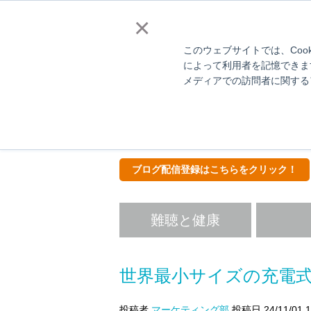
補聴器販売店様向
×
このウェブサイトでは、Coo
によって利用者を記憶できま
メディアでの訪問者に関する
Hear
ス
ブログ配信登録はこちらをクリック！
難聴と健康
世界最小サイズの充電式
投稿者
マーケティング部
投稿日 24/11/01 1