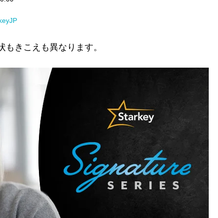
rkeyJP
状もきこえも異なります。