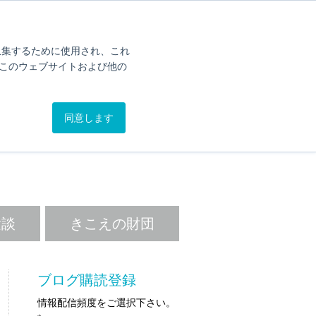
オンライン簡易聴力チェック
カタログ
問い合わせ
を収集するために使用され、これ
このウェブサイトおよび他の
.BLOG
同意します
。
験談
きこえの財団
ブログ購読登録
情報配信頻度をご選択下さい。