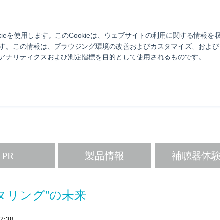
け
スターキーについて
対応スマホ一覧
使い方動画
ブログ
補聴器とは？
製品情報
取扱店舗検索
よくあるご質問
お
kieを使用します。このCookieは、ウェブサイトの利用に関する情報
す。この情報は、ブラウジング環境の改善およびカスタマイズ、および
アナリティクスおよび測定指標を目的として使用されるものです。
 Better.Live Better
ターキーから補聴器・難聴について生活に活かせる情報をお届けします
PR
製品情報
補聴器体
タリング”の未来
7:38