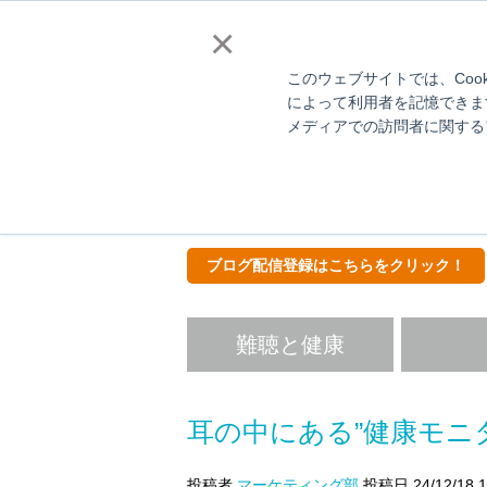
補聴器販売店様向
×
このウェブサイトでは、Coo
によって利用者を記憶できま
メディアでの訪問者に関する
Hear
ス
ブログ配信登録はこちらをクリック！
難聴と健康
耳の中にある”健康モニ
投稿者
マーケティング部
投稿日 24/12/18 1