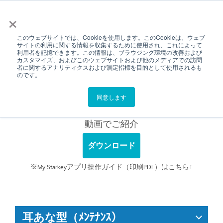
メニュー
×
このウェブサイトでは、Cookieを使用します。このCookieは、ウェブ
サイトの利用に関する情報を収集するために使用され、これによって
使い方動画
利用者を記憶できます。この情報は、ブラウジング環境の改善および
カスタマイズ、およびこのウェブサイトおよび他のメディアでの訪問
者に関するアナリティクスおよび測定指標を目的として使用されるも
のです。
使い方動画
同意します
補聴器・アクセサリーの使い方、メンテナンス方法を
動画でご紹介
ダウンロード
※My Starkeyアプリ操作ガイド（印刷PDF）はこちら↑
耳あな型（ﾒﾝﾃﾅﾝｽ）