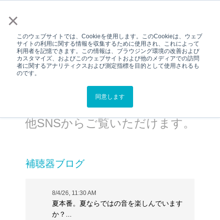
メニュー
×
このウェブサイトでは、Cookieを使用します。このCookieは、ウェブ
サイトの利用に関する情報を収集するために使用され、これによって
利用者を記憶できます。この情報は、ブラウジング環境の改善および
Top
インフォメーション
カスタマイズ、およびこのウェブサイトおよび他のメディアでの訪問
者に関するアナリティクスおよび測定指標を目的として使用されるも
インフォメーション
のです。
スターキーからの情報をブログ、プ
同意します
レスリリース欄、ニュース欄、その
他SNSからご覧いただけます。
補聴器ブログ
8/4/26, 11:30 AM
夏本番。夏ならではの音を楽しんでいます
か？...