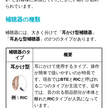
られています。
補聴器の種類
補聴器には、大きく分けて「
耳かけ型補聴器
」
「
耳あな型補聴器
」の2つのタイプがあります。
補聴器のタ
概要
イプ
耳にかけて使用するタイプ。操作
耳かけ型
が簡単で扱いやすいのが特長で
す。現在では
BTE
と
RIC
と呼ばれ
る二つのタイプが主流です。近年
では、音の出る部品部分が本体と
例：RIC
離れた
RIC
タイプが人気になって
います。