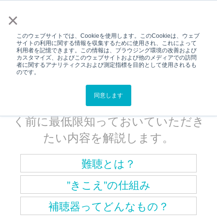
メニュー
×
このウェブサイトでは、Cookieを使用します。このCookieは、ウェブ
サイトの利用に関する情報を収集するために使用され、これによって
利用者を記憶できます。この情報は、ブラウジング環境の改善および
Top
補聴器ってどんなもの？
カスタマイズ、およびこのウェブサイトおよび他のメディアでの訪問
者に関するアナリティクスおよび測定指標を目的として使用されるも
補聴器ってどんなもの？
のです。
難聴について、またそれに関わる補
同意します
聴器について補聴器をご購入いただ
く前に最低限知っておいていただき
たい内容を解説します。
難聴とは？
”きこえ”の仕組み
補聴器ってどんなもの？