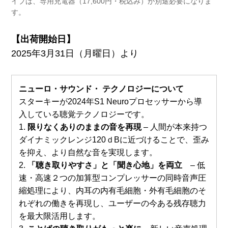
イプは、専用充電器（17,600円・税込み）が別途必要になりま
す。
【出荷開始日】
2025年3月31日（月曜日）より
ニューロ・サウンド・ テクノロジーについて
スターキーが2024年S1 Neuroプロセッサーから導
入している聴覚テクノロジーです。
1.
限りなくありのままの音を再現
– 人間が本来持つ
ダイナミックレンジ120ｄBに近づけることで、歪み
を抑え、より自然な音を実現します。
2.
「聴き取りやすさ」と「聞き心地」を両立
–
低
速・高速２つの加算型コンプレッサーの同時音声圧
縮処理により、内耳の内有毛細胞・外有毛細胞のそ
れぞれの働きを再現し、ユーザーの今ある残存聴力
を最大限活用します。