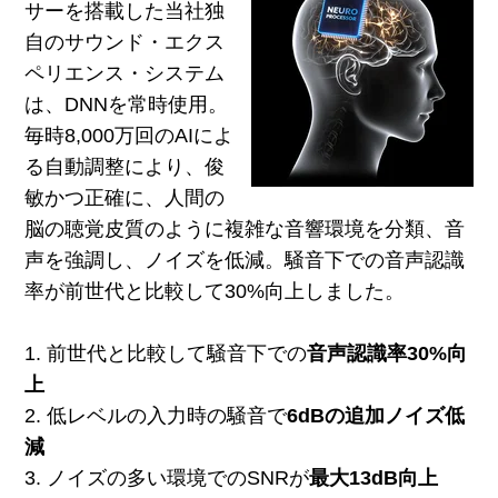
サーを搭載した当社独
自のサウンド・エクス
ペリエンス・システム
は、DNNを常時使用。
毎時8,000万回のAIによ
る自動調整により、俊
敏かつ正確に、人間の
脳の聴覚皮質のように複雑な音響環境を分類、音
声を強調し、ノイズを低減。騒音下での音声認識
率が前世代と比較して30%向上しました。
1. 前世代と比較して騒音下での
音声認識率30%向
上
2. 低レベルの入力時の騒音で
6dBの追加ノイズ低
減
3. ノイズの多い環境でのSNRが
最大13dB向上