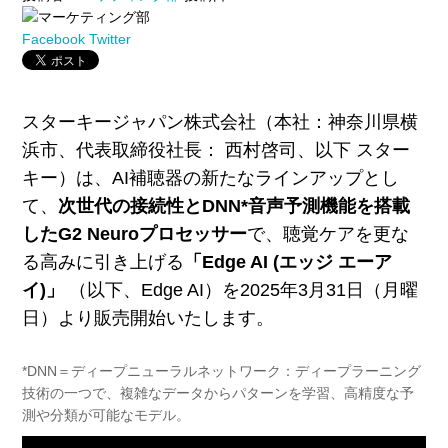
Facebook
Twitter
スターキージャパン株式会社（本社：神奈川県横
浜市、代表取締役社長： 西村啓司、以下 スター
キー）は、AI補聴器の新たなラインアップとし
て、
次世代の接続性とDNN*音声予測機能を搭載
したG2 Neuroプロセッサー
で、聴覚ケアを更な
る高みに引き上げる
「Edge AI (エッジ エーア
イ)」
（以下、Edge AI）を2025年3月31日（月曜
日）より販売開始いたします。
*DNN＝ディープニューラルネットワーク：ディープラーニング
技術の一つで、複雑なデータからパターンを学習、高精度な予
測や分類が可能なモデル。