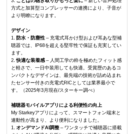
3.
ことばの聴き取りがもっと楽に
– 新しい音声処理
方式と加算型コンプレッサーの連携により、子音が
より明瞭になります。
デザイン
1.
防水・防塵性
– 充電式耳かけ型および耳あな型補
聴器では、IP68を超える堅牢性で保証も充実してい
ます。
2.
快適な装着感
– 人間工学の粋を極めたフィット感
と軽さで、一日中装用しても快適。受賞歴のあるコ
ンパクトなデザインは、最先端の技術が詰め込まれ
たセンサー付きの充電式RICとしては業界最小で
す。（2025年3月現在/スターキー調べ）
補聴器モバイルアプリによる利便性の向上
My Starkeyアプリによって、スマートフォン端末と
連動性が高まり、より便利になりました。
1.
オンデマンドAI調整
– ワンタッチで補聴器に搭載