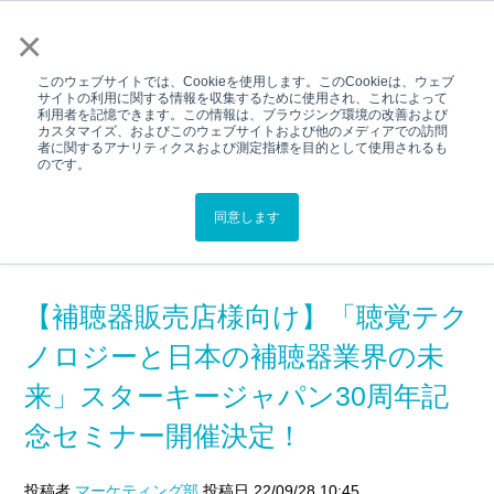
メニュー
×
このウェブサイトでは、Cookieを使用します。このCookieは、ウェブ
サイトの利用に関する情報を収集するために使用され、これによって
利用者を記憶できます。この情報は、ブラウジング環境の改善および
カスタマイズ、およびこのウェブサイトおよび他のメディアでの訪問
プレスリリース
者に関するアナリティクスおよび測定指標を目的として使用されるも
のです。
スターキージャパンによるプレスリ
リースです。
同意します
【補聴器販売店様向け】「聴覚テク
ノロジーと日本の補聴器業界の未
来」スターキージャパン30周年記
念セミナー開催決定！
投稿者
マーケティング部
投稿日 22/09/28 10:45