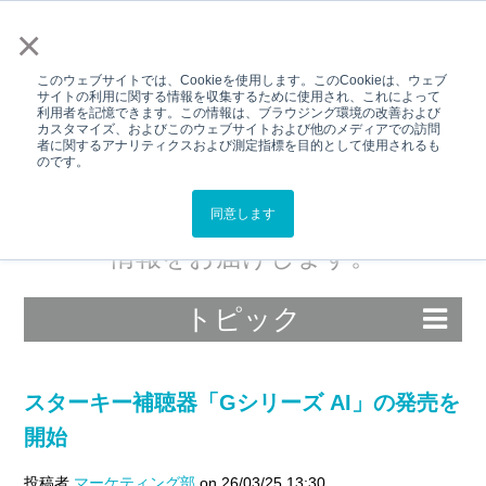
メニュー
×
このウェブサイトでは、Cookieを使用します。このCookieは、ウェブ
サイトの利用に関する情報を収集するために使用され、これによって
利用者を記憶できます。この情報は、ブラウジング環境の改善および
カスタマイズ、およびこのウェブサイトおよび他のメディアでの訪問
プレスリリース
者に関するアナリティクスおよび測定指標を目的として使用されるも
のです。
スターキージャパンの新製品情報や
イベント情報などのプレスリリース
同意します
情報をお届けします。
トピック
スターキー補聴器「Gシリーズ AI」の発売を
開始
投稿者
マーケティング部
on 26/03/25 13:30