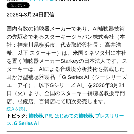
2026年3月24日配信
国内有数の補聴器メーカーであり、
AI
補聴器技術
の先駆者であるスターキージャパン株式会社（本
社：神奈川県横浜市、代表取締役社長： 髙井浩
希、以下 スターキー）は、米国ミネソタ州に本社
を置く補聴器メーカーStarkeyの日本法人です。
ス
ターキーは、
AIによる音環境分析技術を搭載した
耳かけ型補聴器
製品 「
G Series AI（
ジーシリーズ
エーアイ）、以下Gシリーズ AI」を202
6
年
3
月
24
日（火）より、全国のスターキー補聴器取扱専門
店、眼鏡店、百貨店にて順次発売します。
続きを読む
トピック:
補聴器
,
PR
,
はじめての補聴器
,
プレスリリー
ス
,
G Series AI