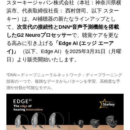
スターキージャパン株式会社（本社：神奈川県横
浜市、代表取締役社長： 西村啓司、以下 スター
キー）は、AI補聴器の新たなラインアップとし
て、
次世代の接続性とDNN*音声予測機能を搭載
したG2 Neuroプロセッサー
で、聴覚ケアを更な
る高みに引き上げる
「Edge AI (エッジ エーア
イ)」
（以下、Edge AI）を2025年3月31日（月曜
日）より販売開始いたします。
*DNN＝ディープニューラルネットワーク：ディープラーニング
技術の一つで、複雑なデータからパターンを学習、高精度な予
測や分類が可能なモデル。