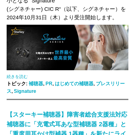
小となる “
Signature
(シグネチャー
) CIC R
“（以下、シグネチャー）を
2024
年
10
月
31
日（木）より受注開始します。
続きを読む
トピック:
補聴器
,
PR
,
はじめての補聴器
,
プレスリリー
ス
,
Signature
【スターキー補聴器】障害者総合支援法対応
補聴器に「充電式耳あな型補聴器 2器種」と
「重度用耳かけ型補器 1器種」を新たにライ