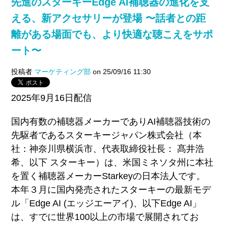
先進のスターキーEdge AI補聴器の進化を支
える、新アクセサリーが登場 〜話者との距
離がある場面でも、より快適な聴こえをサポ
ート〜
投稿者
マーケティング部
on 25/09/16 11:30
2025年9月16日配信
国内有数の補聴器メーカーでありAI補聴器技術の
先駆者である
スターキージャパン株式会社（本
社：神奈川県横浜市、代表取締役社長： 髙井浩
希、以下 スターキー）
は、米国ミネソタ州に本社
を置く補聴器メーカーStarkeyの日本法人です。
本年３月に国内発売されたスターキーの最新モデ
ル「Edge AI (エッジエーアイ)、以下Edge AI」
は、すでに世界100以上の市場で展開されてお