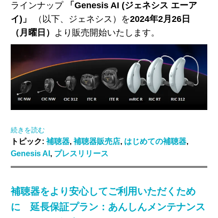
ラインナップ
「Genesis AI (ジェネシス エーア
イ)」
（以下、ジェネシス）を
2024年2月26日
（月曜日）
より販売開始いたします。
続きを読む
トピック:
補聴器
,
補聴器販売店
,
はじめての補聴器
,
Genesis AI
,
プレスリリース
補聴器をより安心してご利用いただくため
に 延長保証プラン：あんしんメンテナンス