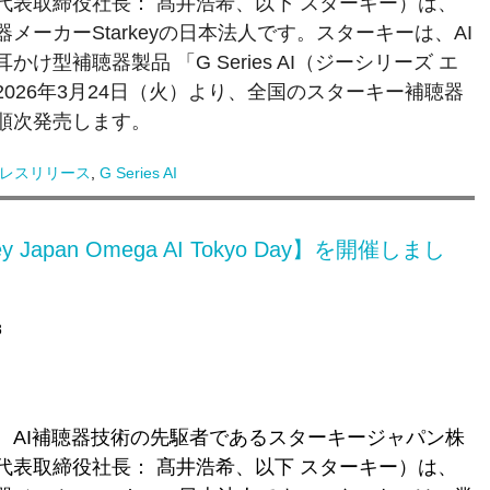
代表取締役社長： 髙井浩希、以下 スターキー）は、
ーカーStarkeyの日本法人です。
スターキーは、
AI
耳かけ型補聴器
製品 「
G Series AI（
ジーシリーズ エ
02
6
年
3
月
24
日（火）より、全国のスターキー補聴器
順次発売します。
レスリリース
,
G Series AI
apan Omega AI Tokyo Day】を開催しまし
8
、AI補聴器技術の先駆者であるスターキージャパン株
代表取締役社長： 髙井浩希、以下 スターキー）は、