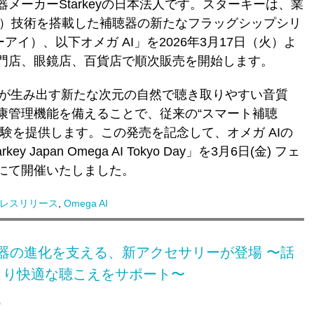
メーカーStarkeyの日本法人です。スターキーは、業
能）技術を搭載した補聴器の新たなフラッグシップシリ
エーアイ）、以下オメガ AI」を2026年3月17日（火）よ
門店、眼鏡店、百貨店で順次販売を開始します。
機能が生み出す新たな次元の自然で聴き取りやすい音質
康管理機能を備えることで、従来の“スマート補聴
験を提供します。この発売を記念して、オメガ AIの
Japan Omega AI Tokyo Day」を3月6日(金) フェ
にて開催いたしました。
レスリリース
,
Omega AI
補聴器の進化を支える、新アクセサリーが登場 〜話
より快適な聴こえをサポート〜
0