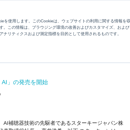
け
スターキーについて
対応スマホ一覧
使い方動画
ブログ
補聴器とは？
製品情報
取扱店舗検索
よくあるご質問
お
kieを使用します。このCookieは、ウェブサイトの利用に関する情報
す。この情報は、ブラウジング環境の改善およびカスタマイズ、および
アナリティクスおよび測定指標を目的として使用されるものです。
プレスリリース
ジャパンの新製品情報やイベント情報などのプレスリリース情報をお届
AI」の発売を開始
0
、
AI
補聴器技術の先駆者であるスターキージャパン株