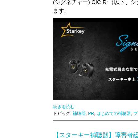
(シグネチャー
) CIC R
“（以下、
ます。
続きを読む
トピック:
補聴器
,
PR
,
はじめての補聴器
,
プ
【スターキー補聴器】障害者