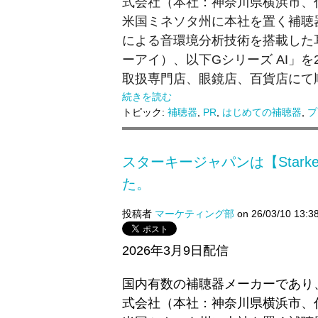
式会社（本社：神奈川県横浜市、
米国ミネソタ州に本社を置く補聴器メ
による音環境分析技術を搭載した
ーアイ）、以下Gシリーズ AI」を2
取扱専門店、眼鏡店、百貨店にて
続きを読む
トピック:
補聴器
,
PR
,
はじめての補聴器
,
プ
スターキージャパンは【Starkey J
た。
投稿者
マーケティング部
on 26/03/10 13:3
2026年3月9日配信
国内有数の補聴器メーカーであり
式会社（本社：神奈川県横浜市、