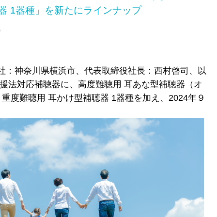
器 1器種」を新たにラインナップ
0
社：神奈川県横浜市、代表取締役社長：西村啓司、以
支援法対応補聴器に、高度難聴用 耳あな型補聴器（オ
、重度難聴用 耳かけ型補聴器 1器種を加え、
2024年
９
。