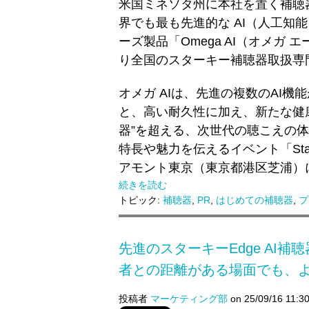
米国ミネソタ州に本社を置く補聴器
界でも最も先進的な AI（人工知
ーズ製品「Omega AI（オメガ 
り全国のスターキー補聴器取扱専
オメガ AIは、先進の複数のAI
と、高い耐久性に加え、新たな健
器”を超える、次世代の聴こえの体
特長や魅力を伝えるイベント「Starkey 
アモント東京（東京都港区芝浦）
続きを読む
トピック:
補聴器
,
PR
,
はじめての補聴器
,
プ
先進のスターキーEdge AI
者との距離がある場面でも、
投稿者
マーケティング部
on 25/09/16 11:3