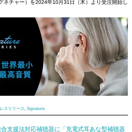
シグネチャー）を
2024
年
10
月
31
日（木）より受注開始し
レスリリース
,
Signature
総合支援法対応補聴器に「充電式耳あな型補聴器