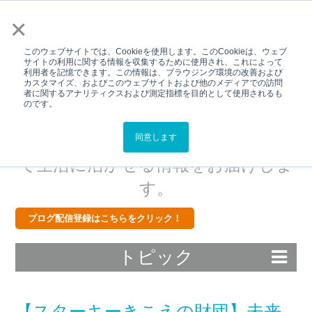
メニュー
×
このウェブサイトでは、Cookieを使用します。このCookieは、ウェブ
サイトの利用に関する情報を収集するために使用され、これによって
利用者を記憶できます。この情報は、ブラウジング環境の改善および
カスタマイズ、およびこのウェブサイトおよび他のメディアでの訪問
Hear Better.Live
者に関するアナリティクスおよび測定指標を目的として使用されるも
のです。
Better.BLOG
スターキーから補聴器・難聴につい
同意します
て生活に活かせる情報をお届けしま
す。
ブログ配信登録はこちらをクリック！
トピック
【スターキーきこえの財団】未来