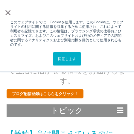
メニュー
×
このウェブサイトでは、Cookieを使用します。このCookieは、ウェブ
サイトの利用に関する情報を収集するために使用され、これによって
利用者を記憶できます。この情報は、ブラウジング環境の改善および
カスタマイズ、およびこのウェブサイトおよび他のメディアでの訪問
Hear Better.Live
者に関するアナリティクスおよび測定指標を目的として使用されるも
のです。
Better.BLOG
スターキーから補聴器・難聴につい
同意します
て生活に活かせる情報をお届けしま
す。
ブログ配信登録はこちらをクリック！
トピック
【難聴】音は聞こえているのに、