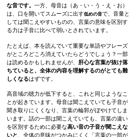
な音です。
一方、
母
音
は
（
あ
・
い
・う
・え・
お
）
は
、
口
を開
い
て
ス
ム
ー
ズ
に
出
す
で、
音
量
と
低めの音
して
は聞こえやすいものの
、
言
葉
の
意味を区別す
る力は子音に比べて弱いと
されています。
たとえば、本を読んでいて重要な単語やフレーズ
がところどころ消えていたらどうでしょう？
一部
は読めるかもしれませんが、
肝心
な言葉が抜け落
ちていると、全体の内容を理解するのがとても難
しくなる
はずです。
高音域の聴力が低下すると、これと同じようなこ
とが起きています。
母音は聞こえていても子音が
聞き取りにくくなり、言葉の輪郭がぼやけてしま
います。話の一部は聞こえていても
、
言葉の
違
い
を区別する
ため
に
必
要
な
高い音の子音が聞こえな
いと
、全体の意味がつかみにくく「言葉の一部が