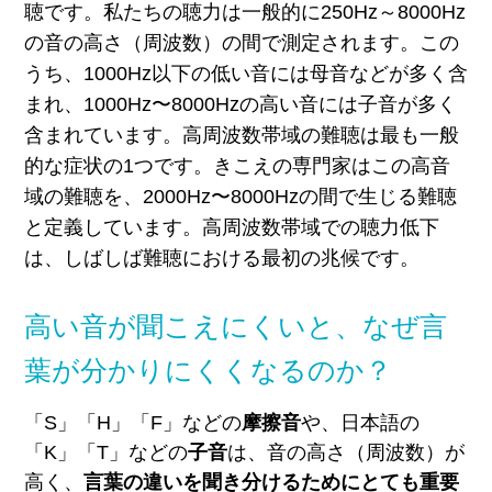
聴です。私たちの聴力は一般的に250Hz～8000Hz
の音の高さ（周波数）の間で測定されます。この
うち、1000Hz以下の低い音には母音などが多く含
まれ、1000Hz〜8000Hzの高い音には子音が多く
含まれています。高周波数帯域の難聴は最も一般
的な症状の1つです。きこえの専門家はこの高音
域の難聴を、2000Hz〜8000Hzの間で生じる難聴
と定義しています。高周波数帯域での聴力低下
は、しばしば難聴における最初の兆候です。
高い音が聞こえにくいと、なぜ言
葉が分かりにくくなるのか？
「S」「H」「F」などの
摩擦音
や
、
日本語の
「K」「T」などの
子音
は、
音の高さ（周波数）が
高く、
言葉の違いを聞き分けるためにとても重要