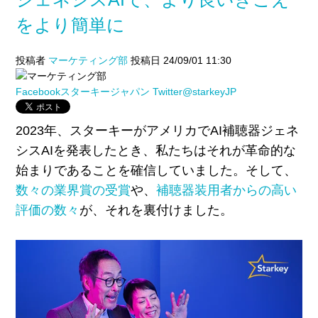
をより簡単に
投稿者
マーケティング部
投稿日 24/09/01 11:30
Facebookスターキージャパン
Twitter@starkeyJP
2023
年、スターキーがアメリカで
AI補聴器
ジェネ
シス
AI
を発表したとき、私たちはそれが革命的な
始まりであることを確信していました。そして、
数々の業界賞の受賞
や、
補聴器装用者からの高い
評価の数々
が、それを裏付けました。