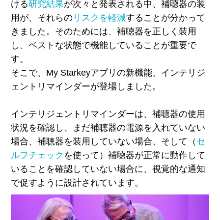
ける
研究結果
が次々と発表される中、補聴器の装
用が、それらの
リスクを軽減
することが分かって
きました。そのためには、補聴器を正しく装用
し、ベストな状態で機能していることが重要で
す。
そこで、
My Starkey
アプリの新機能、インテリジ
ェントリマインダーが登場しました。
インテリジェントリマインダーは、補聴器の使用
状況を確認し、まだ補聴器の電源を入れていない
場合、補聴器を装用していない場合、そして（
セ
ルフチェック
を使って）補聴器が正常に動作して
いることを確認していない場合に、視覚的な通知
で促すように設計されています。