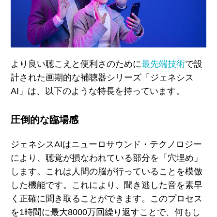
より良い聴こえと便利さのために
最先端技術
で設
計された画期的な補聴器シリーズ「ジェネシス
AI
」は、以下のような特長を持っています。
圧倒的な臨場感
ジェネシス
AI
はニューロサウンド・テクノロジー
により、聴覚が損なわれている部分を「穴埋め」
します。これは人間の脳が行っていることを模倣
した機能です。これにより、聞き逃した音を素早
く正確に聞き取ることができます。このプロセス
を
1
時間に最大
8000
万回繰り返すことで、何もし