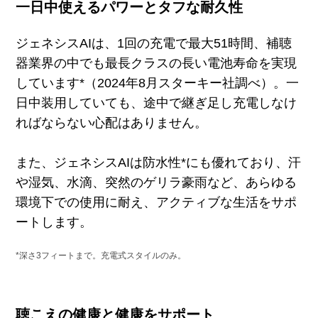
一日中使えるパワーとタフな耐久性
ジェネシス
AI
は、
1
回の充電で最大
51
時間、補聴
器業界の中でも最長クラスの長い電池寿命を実現
しています*（2024年8月スターキー社調べ）。一
日中装用していても、途中で継ぎ足し充電しなけ
ればならない心配はありません。
また、ジェネシス
AI
は防水性
*
にも優れており、汗
や湿気、水滴、突然のゲリラ豪雨など、あらゆる
環境下での使用に耐え、アクティブな生活をサポ
ートします。
*
深さ
3
フィートまで。充電式スタイルのみ。
聴こえの健康と健康をサポート