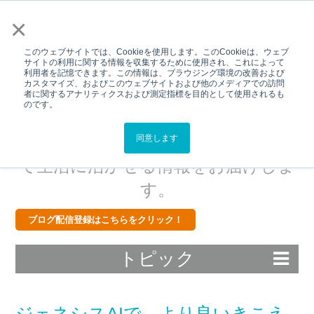
メニュー
×
このウェブサイトでは、Cookieを使用します。このCookieは、ウェブ
サイトの利用に関する情報を収集するために使用され、これによって
利用者を記憶できます。この情報は、ブラウジング環境の改善および
カスタマイズ、およびこのウェブサイトおよび他のメディアでの訪問
Hear Better.Live
者に関するアナリティクスおよび測定指標を目的として使用されるも
のです。
Better.BLOG
スターキーから補聴器・難聴につい
同意します
て生活に活かせる情報をお届けしま
す。
ブログ配信登録はこちらをクリック！
トピック
ジェネシスAIで、より良いきこえ