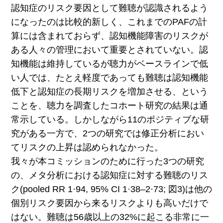
認知症のリスク要因として難聴が認識されるよう
になったのは比較的新しく、これまでのPAFの計
算には含まれておらず、認知機能障害のリスクが
ある人々の管理において重要とされていない。認
知機能は維持しているが聴力がベースラインで低
い人では、たとえ軽度であっても難聴は認知機能
低下と認知症の長期リスクを増加させる、とい
う
ことを、聴力を調査したコホート研究の結果は通
常示している。しかしながら11のポジティブな研
究がある一方で、2つの研究では修正分析におい
てリスクの上昇は認められなかった。
我々が本コミッションのために行った3つの研究
の、メタ分析における認知症に対する難聴のリス
ク(pooled RR 1·94, 95% CI 1·38–2·73; 図3)は他の
個別リスク要因から来るリスクよりも高いだけで
はない。難聴は56歳以上の32%に起こる非常に一