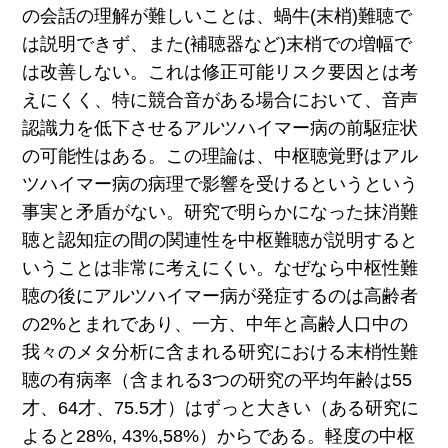
の会話の理解が難しいことは、蝸牛(末梢)難聴で
は説明できず、また(補聴器など)末梢での増幅で
は改善しない。これは修正可能リスク要因とは考
えにくく、特に競合音がある場合において、音声
認識力を低下させるアルツハイマー病の前駆症状
の可能性はある。この理論は、中枢聴覚野は
アル
ツハイマー病の病理で影響を受けるというという
事実と矛盾がない。研究で明らかになった抹消難
聴と認知症の間の関連性を中枢難聴が説明すると
いうことは非常に考えにくい。なぜなら中枢性難
聴の後にアルツハイマー病が発症するのは高齢者
の2%とまれであり、一方、中年と高齢人口中の
我々のメタ分析に含まれる研究における末梢性難
聴の有病率（含まれる3つの研究の平均年齢は55
才、64才、75.5才）はずっと大きい（ある研究に
よると28%, 43%,58%）からである。軽度の中枢