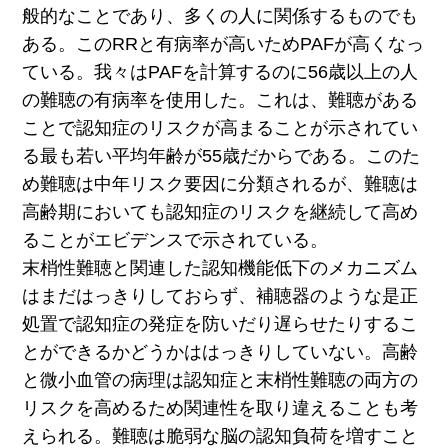
般的なことであり、多くの人に関係するものでも
ある。このRRと有病率が高いためPAFが高くなっ
ている。我々はPAFを計算するのに56歳以上の人
の難聴の有病率を使用した。これは、難聴がある
ことで認知症のリスクが高まることが示されてい
る最も若い平均年齢が55歳だからである。このた
め難聴は中年リスク要因に分類されるが、難聴は
高齢期においても認知症のリスクを継続して高め
ることがエビデンスで示されている。
末梢性難聴と関連した認知機能低下のメカニズム
はまだはっきりしておらず、補聴器のような是正
処置で認知症の発症を防いだり遅らせたりするこ
とができるかどうかははっきりしていない。高齢
と微小血管の病理は認知症と末梢性難聴の両方の
リスクを高めるため関連性を取り違えることも考
えられる。難聴は脆弱な脳の認知負荷を増すこと