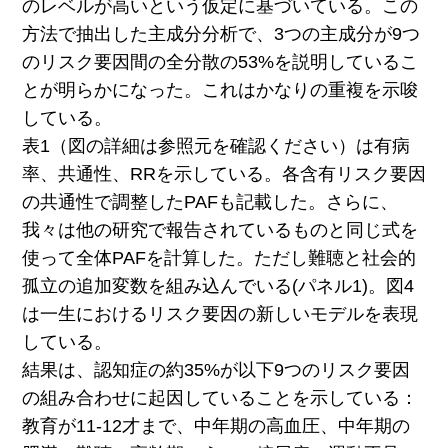
のレベルが高いという仮定に基づいている。この
方法で抽出した主成分分析で、3つの主成分が9つ
のリスク要因間の全分散の53%を説明しているこ
とが明らかになった。これはかなりの重複を示唆
している。
表1（図の詳細は参照元を確認ください）は有病
率、共通性、RRを示している。各含有リスク要因
の共通性で調整したPAFも記載した。さらに、
我々は他の研究で報告されているものと同じ式を
使って全体PAFを計算した。ただし難聴と社会的
孤立の追加変数を組み込んでいる(パネル1)。図4
は一生におけるリスク要因の新しいモデルを表現
している。
結果は、認知症の約35%が以下9つのリスク要因
の組み合わせに起因していることを示している：
教育が11-12才まで、中年期の高血圧、中年期の