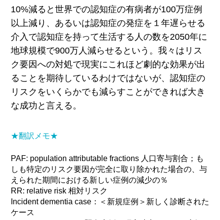
10%減ると世界での認知症の有病者が100万症例
以上減り、あるいは認知症の発症を１年遅らせる
介入で認知症を持って生活する人の数を2050年に
地球規模
で900万人減らせるという。我々はリス
ク要因への対処で現実にこれほど劇的な効果が出
ることを期待しているわけではないが、認知症の
リスクをいくらかでも減らすことができれば大き
な成功と言える。
★翻訳メモ★
PAF: population attributable fractions 人口寄与割合；も
しも特定のリスク要因が完全に取り除かれた場合の、与
えられた期間における新しい症例の減少の％
RR: relative risk 相対リスク
Incident dementia case：＜新規症例＞新しく診断された
ケース