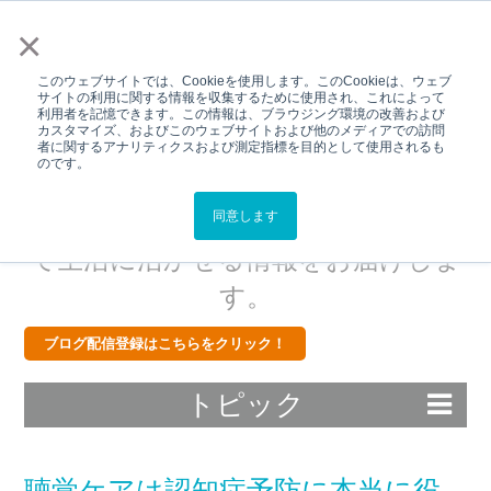
メニュー
×
このウェブサイトでは、Cookieを使用します。このCookieは、ウェブ
サイトの利用に関する情報を収集するために使用され、これによって
利用者を記憶できます。この情報は、ブラウジング環境の改善および
カスタマイズ、およびこのウェブサイトおよび他のメディアでの訪問
Hear Better.Live
者に関するアナリティクスおよび測定指標を目的として使用されるも
のです。
Better.BLOG
スターキーから補聴器・難聴につい
同意します
て生活に活かせる情報をお届けしま
す。
ブログ配信登録はこちらをクリック！
トピック
聴覚ケアは認知症予防に本当に役