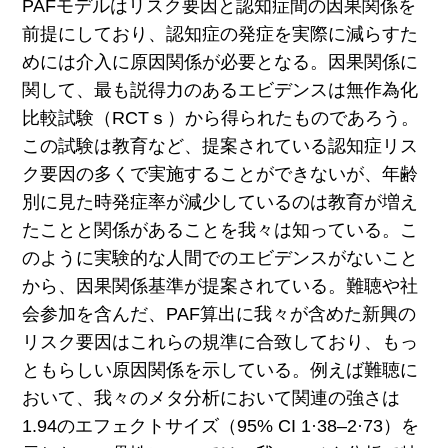
PAFモデルはリスク要因と認知症間の因果関係を
前提にしており、認知症の発症を実際に減らすた
めには介入に原因関係が必要となる。因果関係に
関して、最も説得力のあるエビデンスは無作為化
比較試験（RCTｓ）から得られたものであろう。
この試験は教育など、提案されている認知症リス
ク要因の多くで実施することができないが、年齢
別に見た時発症率が減少しているのは教育が増え
たことと関係があることを我々は知っている。こ
のように実験的な人間でのエビデンスがないこと
から、因果関係基準が提案されている。難聴や社
会参加を含んだ、PAF算出に我々が含めた新興の
リスク要因はこれらの規準に合致しており、もっ
ともらしい原因関係を示している。例えば難聴に
おいて、我々のメタ分析において関連の強さは
1.94のエフェクトサイズ（95% CI 1·38–2·73）を