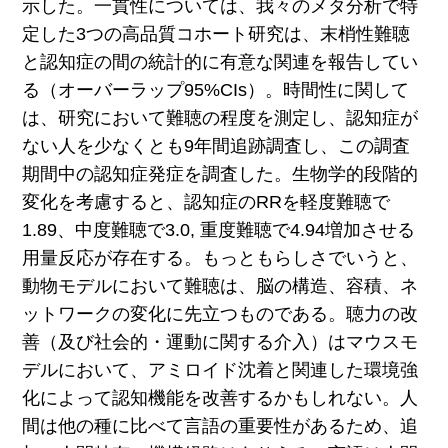
示した。一貫性につ
いては、我々のメタ分析で特
定した3つの高品質コホート研究は、末梢性難聴
と認知症の間の統計的に有意な関連を報告してい
る（オーバーラップ95%CIs）。時間性に関して
は、研究において難聴の程度を測定し、認知症が
ない人を少なくとも9年間追跡調査し、この調査
期間中の認知症発症を調査した。
生物学的段階的
変化を考慮すると、認知症のRRを軽度難聴で
1.89、中度難聴で3.0, 重度難聴で4.94増加させる
用量反応が存在する。もっともらしさでいうと、
動物モデルにおいて難聴は、脳の構造、容積、ネ
ットワークの変化に先立つものである。聴力の改
善（及び社会的・運動に関する介入）はマウスモ
デルにおいて、アミロイド沈着と関連した環境強
化によって認知機能を改善するかもしれない。人
間は他の種に比べて言語の重要性があるため、追