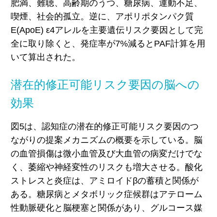
肥満、難聴、高齢期のうつ、糖尿病、運動不足、
喫煙、社会的孤立。逆に、アポリポタンパク質
E(ApoE) ε4アレルを主要遺伝リスク要因として完
全に取り除くと、発症率が7%減るとPAF計算を用
いて算出された。
潜在的修正可能リスク要因の脳への
効果
図5は、認知症の潜在的修正可能リスク要因のつ
ながりの提案メカニズムの概要を示している。脳
の血管損傷は微小血管及び大血管の病変だけでな
く、萎縮や神経変性のリスクも増大させる。酸化
ストレスと炎症は、アミロイドβの蓄積と関係が
ある。糖尿病とメタボリック症候群はアテローム
性動脈硬化と脳梗塞と関係があり、グルコース媒