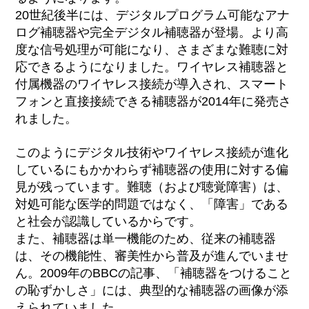
20世紀後半には
、デジタルプログラム可能な
アナ
ログ補聴器や完全デジタル補聴器が登場。
より高
度な信号処理が可能になり、さまざまな難聴に対
応できるようになりました。ワイヤレス
補聴器と
付属機器の
ワイヤレス接続が導入され、
スマート
フォンと直接接続できる補聴器が
2014年に発売さ
れました。
このようにデジタル技術やワイヤレス接続が進化
しているにもかかわらず
補聴器の使用に対する偏
見が残っています。
難聴（および聴覚障害）は、
対処可能な医学的問題ではなく、「障害」である
と社会が認識しているからです。
また、補聴器は単一機能のため、
従来の補聴器
は、その機能性、審美性から
普及が進んでいませ
ん。2009年のBBC
の記事、「
補聴器をつけること
の恥ずかしさ」
には、典型的な補聴器の画像が添
えられていました。