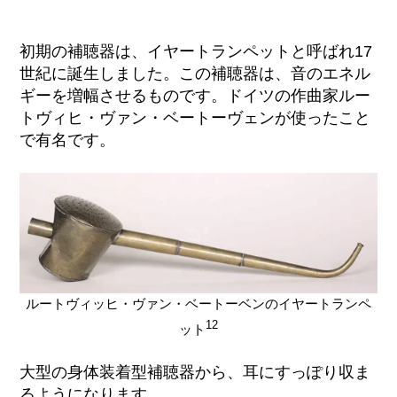
初期の補聴器は、イヤートランペットと呼ばれ
17
世紀に誕生しました。
この補聴器は、音のエネル
ギーを増幅
させるものです
。ドイツの作曲家
ルー
トヴィヒ・ヴァン・ベートーヴェンが使ったこと
で有名
です。
ルートヴィッヒ・ヴァン・ベートーベンのイヤートランペ
12
ット
大型の身体装着型補聴器から
、耳にすっぽり収ま
るようになります
。