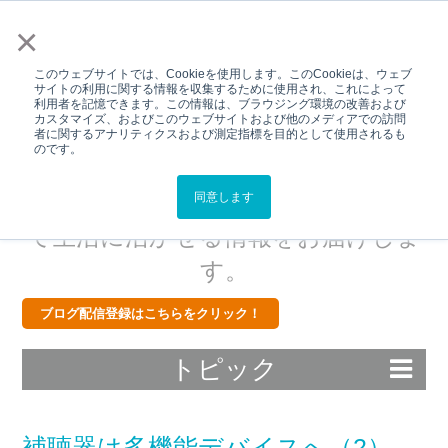
メニュー
×
このウェブサイトでは、Cookieを使用します。このCookieは、ウェブ
サイトの利用に関する情報を収集するために使用され、これによって
利用者を記憶できます。この情報は、ブラウジング環境の改善および
カスタマイズ、およびこのウェブサイトおよび他のメディアでの訪問
Hear Better.Live
者に関するアナリティクスおよび測定指標を目的として使用されるも
のです。
Better.BLOG
スターキーから補聴器・難聴につい
同意します
て生活に活かせる情報をお届けしま
す。
ブログ配信登録はこちらをクリック！
トピック
補聴器は多機能デバイスへ（2）