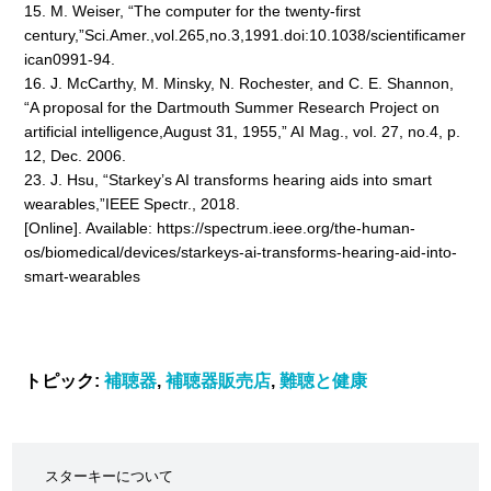
15.
M. Weiser, “The computer for the twenty-first
century,”Sci.Amer.,vol.265,no.3,1991.doi:10.1038/scientificamer
ican0991-94.
16. J. McCarthy, M. Minsky, N. Rochester, and C. E. Shannon,
“A proposal for the Dartmouth Summer Research Project on
artificial intelligence,August 31, 1955,” AI Mag., vol. 27, no.4, p.
12, Dec. 2006.
23. J. Hsu, “Starkey’s AI transforms hearing aids into smart
wearables,”IEEE Spectr., 2018.
[Online]. Available: https://spectrum.ieee.org/the-human-
os/biomedical/devices/starkeys-ai-transforms-hearing-aid-into-
smart-wearables
トピック:
補聴器
,
補聴器販売店
,
難聴と健康
スターキーについて