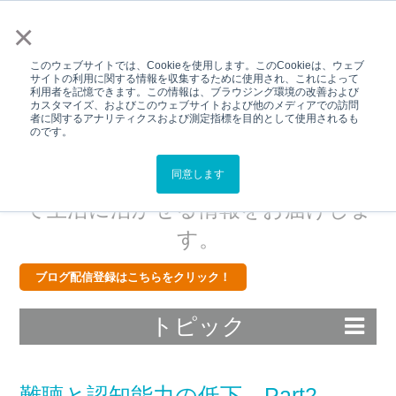
メニュー
×
このウェブサイトでは、Cookieを使用します。このCookieは、ウェブ
サイトの利用に関する情報を収集するために使用され、これによって
利用者を記憶できます。この情報は、ブラウジング環境の改善および
カスタマイズ、およびこのウェブサイトおよび他のメディアでの訪問
Hear Better.Live
者に関するアナリティクスおよび測定指標を目的として使用されるも
のです。
Better.BLOG
スターキーから補聴器・難聴につい
同意します
て生活に活かせる情報をお届けしま
す。
ブログ配信登録はこちらをクリック！
トピック
難聴と認知能力の低下 Part2