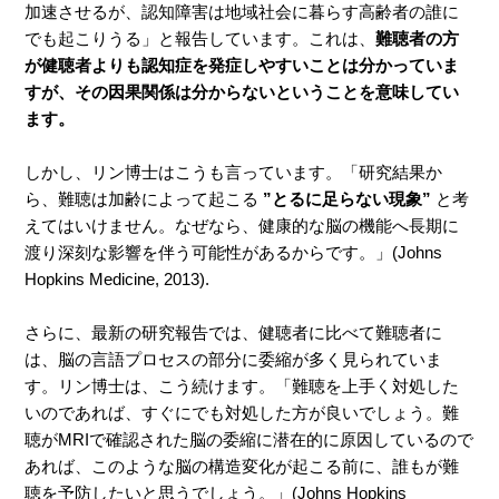
加速させるが、認知障害は地域社会に暮らす高齢者の誰に
でも起こりうる」と報告しています。これは、
難聴者の方
が健聴者よりも認知症を発症しやすいことは分かっていま
すが、その因果関係は分からないということを意味してい
ます
。
しかし、リン博士はこうも言っています。「研究結果か
ら、難聴は加齢によって起こる
”とるに足らない現象”
と考
えてはいけません。なぜなら、健康的な脳の機能へ長期に
渡り深刻な影響を伴う可能性があるからです。」(Johns
Hopkins Medicine, 2013).
さらに、最新の研究報告では、健聴者に比べて難聴者に
は、脳の言語プロセスの部分に委縮が多く見られていま
す。リン博士は、こう続けます。「難聴を上手く対処した
いのであれば、すぐにでも対処した方が良いでしょう。難
聴がMRIで確認された脳の委縮に潜在的に原因しているので
あれば、このような脳の構造変化が起こる前に、誰もが難
聴を予防したいと思うでしょう。」(Johns Hopkins