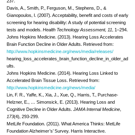
237.
Davis, A., Smith, P., Ferguson, M., Stephens, D., &
Gianopoulos, I. (2007). Acceptability, benefit and costs of early
screening for hearing disability: A study of potential screening
tests and models.
Health Technology Assessment, 11
, 1–294.
Johns Hopkins Medicine. (2013). Hearing Loss Accelerates
Brain Function Decline in Older Adults. Retrieved from:
http://www.hopkinsmedicine.org/news/media/releases/
hearing_loss_accelerates_brain_function_decline_in_older_ad
ults.
Johns Hopkins Medicine. (2014). Hearing Loss Linked to
Accelerated Brain Tissue Loss. Retrieved from:
http://www.hopkinsmedicine.org/news/media/
Lin, F. R., Yaffe, K., Xia, J., Xue, Q., Harris, T., Purchase-
Helzner, E., … Simonsick, E. (2013). Hearing Loss and
Cognitive Decline in Older Adults.
JAMA Internal Medicine
,
173
(4), 293-299.
MetLife Foundation. (2011). What America Thinks: MetLife
Foundation Alzheimer’s’ Survey. Harris Interactive.