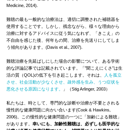
Medicine, 2014).
難聴の最も一般的な治療法は、適切に調整された補聴器を
使用することです。しかし、残念ながら、様々な理由から
治療に対するアドバイスに従う気になれず、「きこえ」の
不自由を感じた後、何年もの間、治療を先送りにしてしま
う傾向があります。(Davis et al., 2007).
難聴治療を先延ばしにした場合の影響について、ある学術
的な評論記事では記載されています。「”聞こえにくさ”は生
活の質（QOL)の低下を引き起こします。それは、
人を孤立
させ、社会活動が少なくさせ、疎外感を生み、うつ症状を
悪化させる原因になります。
」（Stig Arlinger, 2003）
私たちは、時として、専門的な診断や治療が不要とされる
慢性的な健康問題に向かい合います
(Cook & Hawkins,
2006)
。この慢性的な健康問題の一つに「加齢による難聴」
があります。
幸いにも、加齢性難聴は、必ずしも医学的な