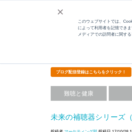
補聴器販売店様向
×
このウェブサイトでは、Coo
によって利用者を記憶できま
メディアでの訪問者に関する
Hear
ス
ブログ配信登録はこちらをクリック！
難聴と健康
未来の補聴器シリーズ（
投稿者
マーケティング部
投稿日 17/10/28 1