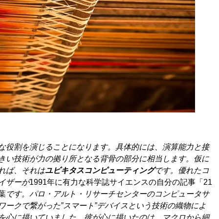
な役割を演じることになります。具体的には、演算能力と接
きい技術が力の拠り所となる背骨の部分に相当します。仮に
れば、それは
ユビキタスコンピューティング
です。優れたコ
イザーが
1991年に有力な科学誌サイエンスの自分の記事「21
葉
です。パロ・アルト・リサーチセンターのコンピュータサ
ワークで繋がった”スマート”デバイスという技術の織物によ
を心に描いていました。彼が心に描いたのは、マクロから細