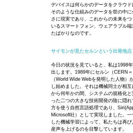
デバイスは何らかのデータをクラウド
そのような仕組みのデータを世の中に
さに現実であり、これからの未来をつ
いるスマートフォン、ウェアラブル端
たばかりなのです。
サイモンが見たセルンという出発地点
今日の状況を見ていると、私は1998年に
出します。
1989年にセルン（CER
（
World Wide Webを発明した人物）
し始めました。それは機械同士が相互
から何年かの間、システムの規格化と
った二つの大きな技術開発の陰に隠れ
方を使う自然言語処理であり、Siri(Apple
Microsoft社）として実現しまし
した機械学習によって、私たちは再び人工知能
産声を上げるのを目撃しています。