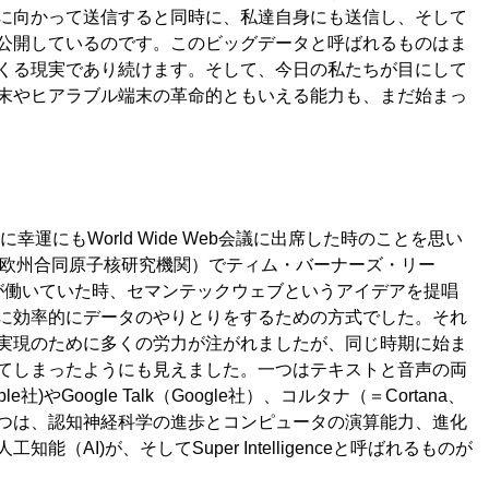
に向かって送信すると同時に、私達自身にも送信し、そして
公開しているのです。このビッグデータと呼ばれるものはま
くる現実であり続けます。そして、今日の私たちが目にして
末やヒアラブル端末の革命的ともいえる能力も、まだ始まっ
幸運にもWorld Wide Web会議に出席した時のことを思い
N＝欧州合同原子核研究機関）で
ティム・バーナーズ・リー
が
働いていた時、セマンテックウェブというアイデアを提唱
に効率的にデータのやりとりをするための方式でした。それ
実現のために多くの労力が注がれましたが、同じ時期に始ま
てしまったようにも見えました。一つはテキストと音声の両
社)やGoogle Talk（Google社）、コルタナ（＝Cortana、
た。一つは、認知神経科学の進歩とコンピュータの演算能力、進化
（AI)が、そしてSuper Intelligenceと呼ばれるものが