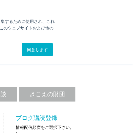
オンライン簡易聴力チェック
カタログ
問い合わせ
を収集するために使用され、これ
このウェブサイトおよび他の
.BLOG
同意します
。
験談
きこえの財団
ブログ購読登録
情報配信頻度をご選択下さい。