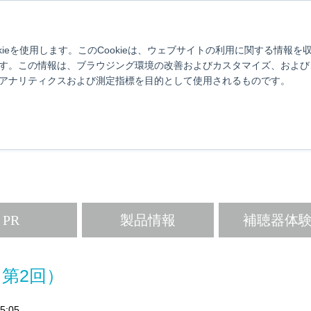
け
スターキーについて
対応スマホ一覧
使い方動画
ブログ
補聴器とは？
製品情報
取扱店舗検索
よくあるご質問
お
kieを使用します。このCookieは、ウェブサイトの利用に関する情報
す。この情報は、ブラウジング環境の改善およびカスタマイズ、および
アナリティクスおよび測定指標を目的として使用されるものです。
 Better.Live Better
ターキーから補聴器・難聴について生活に活かせる情報をお届けします
PR
製品情報
補聴器体
第2回）
5:05