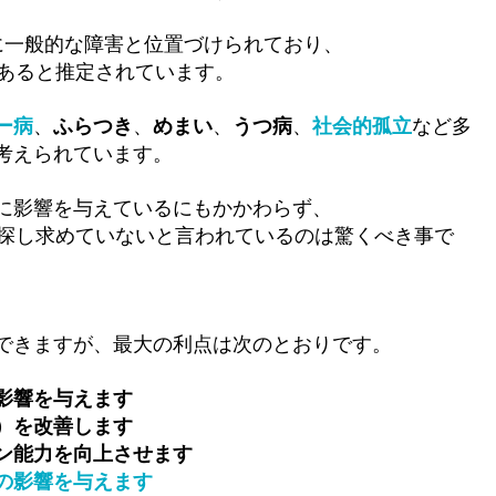
に一般的な障害と位置づけられており、
あると推定されています。
ー病
、
ふらつき
、
めまい
、
うつ病
、
社会的孤立
など多
考えられています。
に影響を与えているにもかかわらず、
を探し求めていないと言われているのは驚くべき事で
できますが、最大の利点は次のとおりです。
影響を与えます
）を改善します
ン能力を向上させます
の影響を与えます