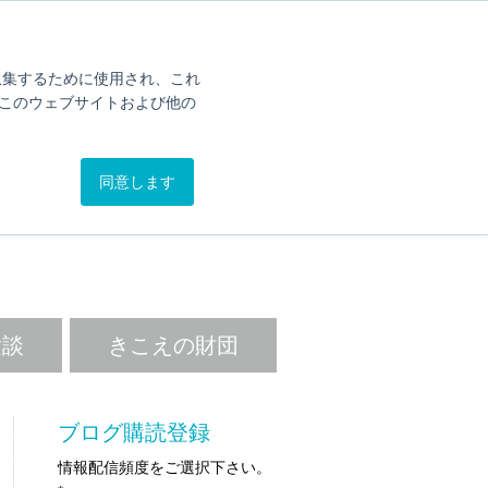
オンライン簡易聴力チェック
カタログ
問い合わせ
を収集するために使用され、これ
このウェブサイトおよび他の
.BLOG
同意します
。
験談
きこえの財団
ブログ購読登録
情報配信頻度をご選択下さい。