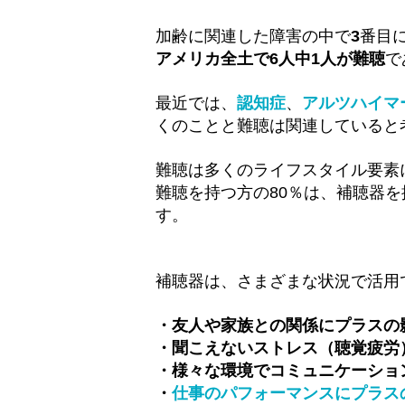
加齢に関連した障害の中で
3
番目
アメリカ全土で6人中1人が難聴
で
最近では、
認知症
、
アルツハイマ
くのことと難聴は関連していると
難聴は多くのライフスタイル要素
難聴を持つ方の80％は、補聴器
す。
補聴器は、さまざまな状況で活用
・友人や家族との関係にプラスの
・聞こえないストレス（聴覚疲労
・様々な環境でコミュニケーショ
・
仕事のパフォーマンスにプラス