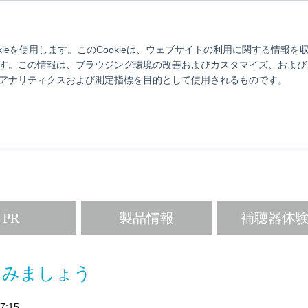
け
スターキーについて
対応スマホ一覧
使い方動画
ブログ
補聴器とは？
製品情報
取扱店舗検索
よくあるご質問
お
kieを使用します。このCookieは、ウェブサイトの利用に関する情報
す。この情報は、ブラウジング環境の改善およびカスタマイズ、および
アナリティクスおよび測定指標を目的として使用されるものです。
 Better.Live Better
ターキーから補聴器・難聴について生活に活かせる情報をお届けします
PR
製品情報
補聴器体
てみましょう
7:15