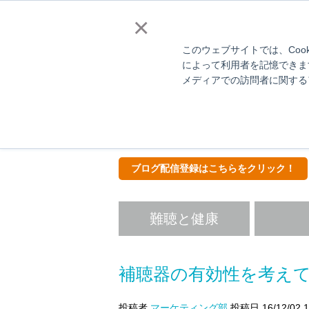
補聴器販売店様向
×
このウェブサイトでは、Coo
によって利用者を記憶できま
メディアでの訪問者に関する
Hear
ス
ブログ配信登録はこちらをクリック！
難聴と健康
補聴器の有効性を考え
投稿者
マーケティング部
投稿日 16/12/02 1