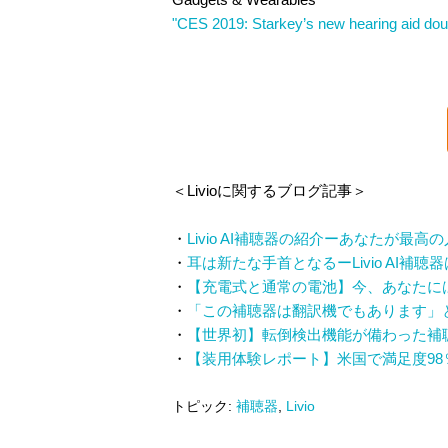
"CES 2019: Starkey’s new hearing aid doub
＜Livioに関するブログ記事＞
・
Livio AI補聴器の紹介ーあなたが最
・
耳は新たな手首となるーLivio AI補
・
【充電式と通常の電池】今、あなたに
・
「この補聴器は翻訳機でもあります」
・
【世界初】転倒検出機能が備わった補
・
【装用体験レポート】米国で満足度98％
トピック:
補聴器
,
Livio