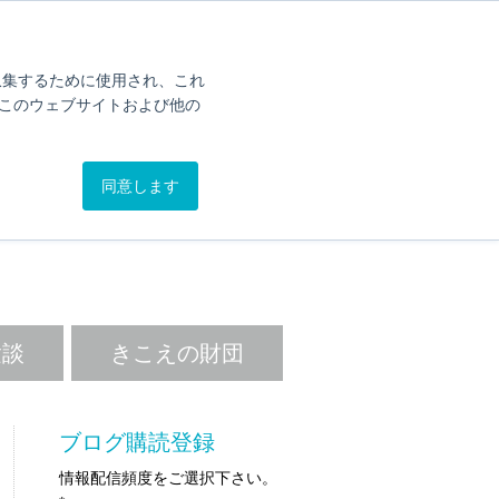
オンライン簡易聴力チェック
カタログ
問い合わせ
を収集するために使用され、これ
このウェブサイトおよび他の
.BLOG
同意します
。
験談
きこえの財団
ブログ購読登録
情報配信頻度をご選択下さい。