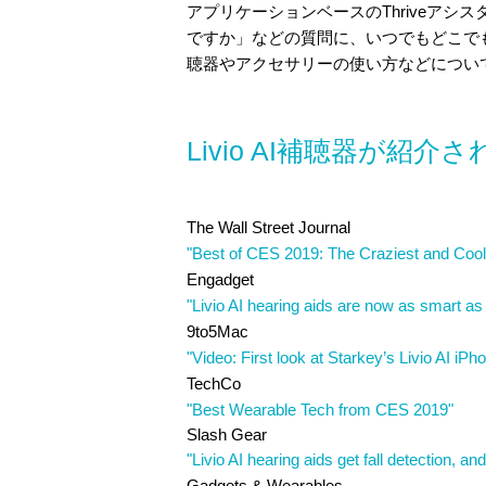
アプリケーションベースのThriveア
ですか」などの質問に、いつでもどこで
聴器やアクセサリーの使い方などについ
Livio AI補聴器が紹
The Wall Street Journal
"Best of CES 2019: The Craziest and Coo
Engadget
"Livio AI hearing aids are now as smart a
9to5Mac
"Video: First look at Starkey’s Livio AI iPh
TechCo
"Best Wearable Tech from CES 2019"
Slash Gear
"Livio AI hearing aids get fall detection, an
Gadgets & Wearables