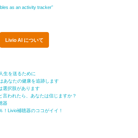
les as an activity tracker"
Livio AI について
高の人生を送るために
聴器はあなたの健康を追跡します
は選択肢があります
と言われたら、あなたは信じますか？
聴器
！Livio補聴器のココがイイ！