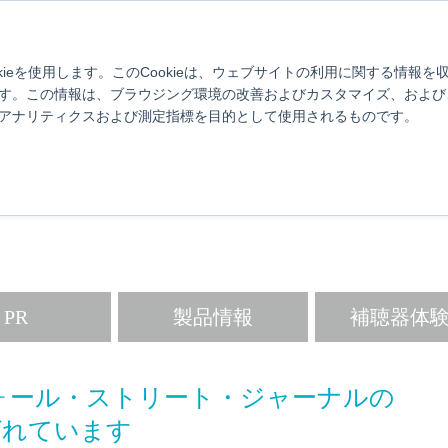
け
スターキーについて
対応スマホ一覧
使い方動画
ブログ
補聴器とは？
製品情報
取扱店舗検索
よくあるご質問
お
kieを使用します。このCookieは、ウェブサイトの利用に関する情報
す。この情報は、ブラウジング環境の改善およびカスタマイズ、および
アナリティクスおよび測定指標を目的として使用されるものです。
 Better.Live Better
ターキーから補聴器・難聴について生活に活かせる情報をお届けします
PR
製品情報
補聴器体
米国ウォール・ストリート・ジャーナルの
に選ばれています